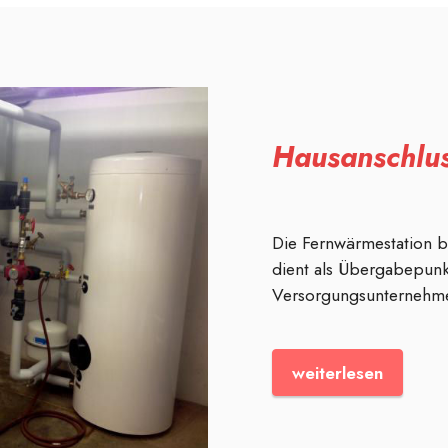
Hausanschluss
Die Fernwärmestation be
dient als Übergabepun
Versorgungsunterneh
weiterlesen