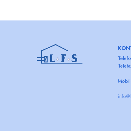
KON
Telef
Telefa
Mobi
info@l